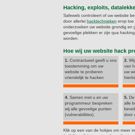
Hacking, exploits, datalek
Safeweb controleert of uw website bev
door allerlei
hacktechnieken
erop toe 
onderzoeken uw website grondig en g
gevoelige plekken er zijn qua hacki
worden.
Hoe wij uw website hack pr
1.
Contractueel geeft u ons
2.
Wij
toestemming om uw
van h
website te proberen
uw we
vriendelijk te hacken.
hierbi
4.
Samen met u en uw
5.
De 
programmeur bespreken
alle 
wij alle gevoelige punten
bevei
(vulnerabilities).
door 
Klik op een van de hokjes om meer inf