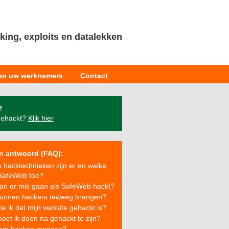
ing, exploits en datalekken
 en uw werknemers
Contact
?
gehackt?
Klik hier
n antwoord (FAQ):
 hacktechnieken zijn er en welke
SafeWeb toe?
an er mis gaan als SafeWeb hackt?
unnen hackers teweeg brengen?
ie ik dat mijn website gehackt is?
oet ik doen na gehackt te zijn?