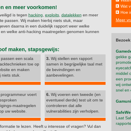
Waar
Wat v
ken en meer voorkomen!
Hoe i
eiligd is tegen
hacking
,
exploits
,
datalekken
en meer
Meer vr
te passen. Wij maken hierbij niets stuk, maar
even daarna in een duidelijk rapport weer welke
ng en welke anti-hacking maatregelen genomen kunnen
Bezoek
oof maken, stapsgewijs:
Gamede
gekke g
 passen een scala
3.
Wij stellen een rapport
promotie
acktechnieken toe op
samen in begrijpelijke taal met
eyecatch
bsite en maken
de bevindingen en
middel o
j niets stuk.
aanbevelingen.
een prod
wij ontw
snel en
programmeur voert
6.
Wij voeren een tweede (en
besproken
eventueel derde) test uit om te
Gamunit
ligings-maatregelen
controleren dat alle
op uw website.
vulnerabilities zijn verholpen.
SafeWeb
Laat Sa
rapport
ormatie te lezen. Heeft u interesse of vragen? Vul dan