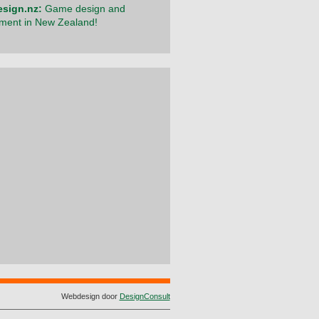
sign.nz:
Game design and
ment in New Zealand!
Webdesign door
DesignConsult