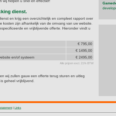
en wij helpen u snel en effectief!
Gamede
develop
king dienst.
enst en krijg een overzichtelijk en compleet rapport over
e kosten zijn afhankelijk van de omvang van uw website.
ecificeerde en vrijblijvende offerte. Hieronder vindt u
€ 795,00
€ 1495,00
ebsite en/of systeem
€ 2495,00
Alle prijzen excl. 21% BTW
en wij zullen gauw een offerte terug sturen en uitleg
s geheel vrijblijvend.
statement
|
Links