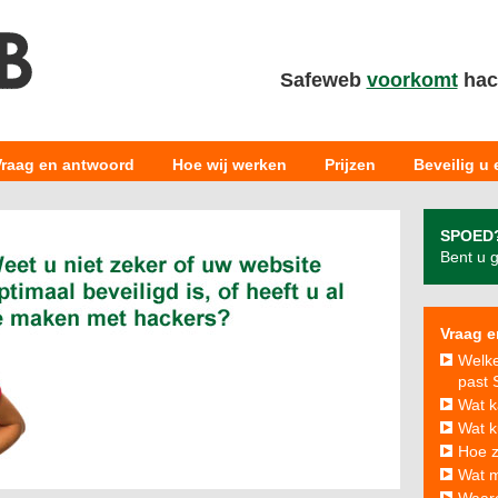
Safeweb
voorkomt
hack
Vraag en antwoord
Hoe wij werken
Prijzen
Beveilig u
SPOED
Bent u 
Vraag e
Welke
past 
Wat k
Wat k
Hoe z
Wat m