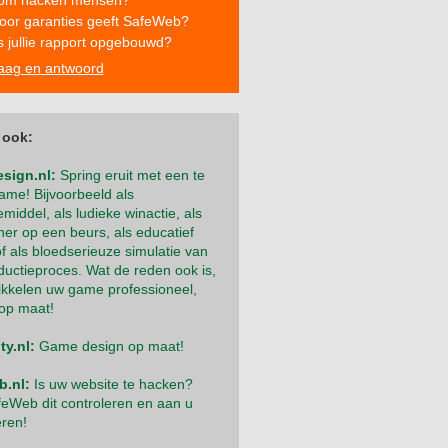
om hacken mensen?
oor garanties geeft SafeWeb?
s jullie rapport opgebouwd?
aag en antwoord
 ook:
sign.nl:
Spring eruit met een te
ame! Bijvoorbeeld als
middel, als ludieke winactie, als
er op een beurs, als educatief
f als bloedserieuze simulatie van
uctieproces. Wat de reden ook is,
ikkelen uw game professioneel,
 op maat!
y.nl:
Game design op maat!
.nl:
Is uw website te hacken?
feWeb dit controleren en aan u
eren!